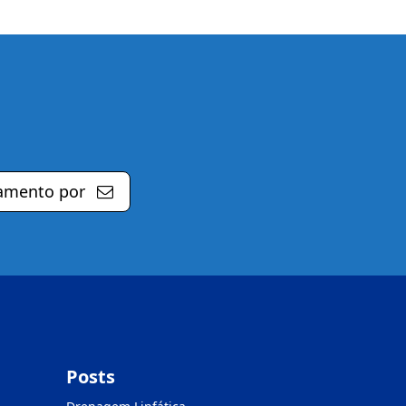
amento por
Posts