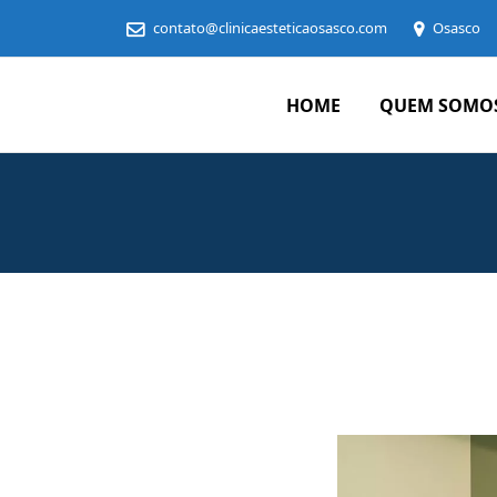
contato@clinicaesteticaosasco.com
Osasco
HOME
QUEM SOMO
Clínica
Estética
em
Osasco