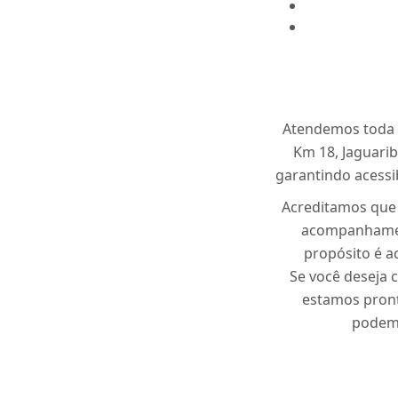
Atendemos toda Os
Km 18, Jaguarib
garantindo acessib
Acreditamos que 
acompanhament
propósito é a
Se você deseja 
estamos pront
podemo