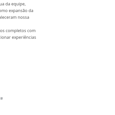
ua da equipe,
 como expansão da
taleceram nossa
tos completos com
ionar experiências
te