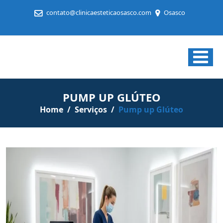
contato@clinicaesteticaosasco.com
Osasco
Clínica
Estética
em
PUMP UP GLÚTEO
Osasco
Home
/
Serviços
/
Pump up Glúteo