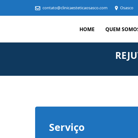
contato@clinicaesteticaosasco.com
Osasco
HOME
QUEM SOMO
Clínica
Estética
em
REJU
Osasco
Serviço