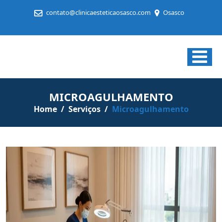
contato@clinicaesteticaosasco.com
Osasco
Clínica
Estética
em
MICROAGULHAMENTO
Osasco
Home
/
Serviços
/
Microagulhamento