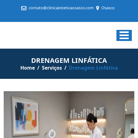
contato@clinicaesteticaosasco.com
Osasco
Clínica
Estética
em
DRENAGEM LINFÁTICA
Osasco
Home
/
Serviços
/
Drenagem Linfática