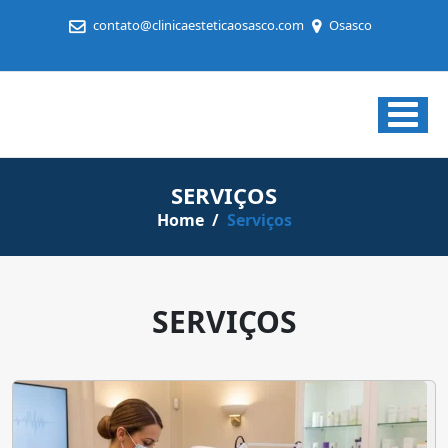
contato@clinicaesteticaosasco.com
Osasco
Clínica
Estética
em
SERVIÇOS
Osasco
Home
/
Serviços
SERVIÇOS